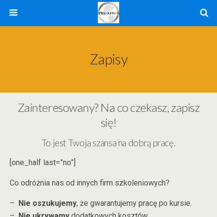
Zapisy
Zainteresowany? Na co czekasz, zapisz
się!
To jest Twoja szansa na dobrą pracę.
[one_half last=”no”]
Co odróżnia nas od innych firm szkoleniowych?
–
Nie oszukujemy
, że gwarantujemy pracę po kursie.
–
Nie ukrywamy
dodatkowych kosztów.